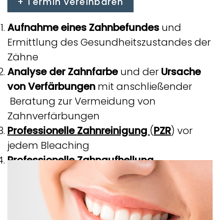
Termin vereinbaren
Aufnahme eines Zahnbefundes
und
Ermittlung des Gesundheitszustandes der
Zähne
Analyse der Zahnfarbe
und der
Ursache
von Verfärbungen
mit anschließender
Beratung zur Vermeidung von
Zahnverfärbungen
Professionelle Zahnreinigung
(
PZR
)
vor
jedem Bleaching
Professionelle Zahnaufhellung
(
Zahnbleaching
),
Aufhellung der Zähne
bis
zur gewünschten Zahnfarbe