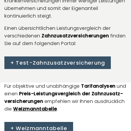
Kranken­ver­si­che­run­gen immer weniger Leistungen
übernehmen und somit der Eigen­anteil
kontinuierlich steigt.
Einen übersichtlichen Leistungsvergleich der
verschiedenen
Zahnzusatz­ver­si­che­run­gen
finden
Sie auf dem folgenden Portal:
Test-Zahnzusatzversicherung
Für objektive und unabhängige
Tarifanalysen
und
einen
Preis-Leistungsvergleich der
Zahnzusatz­
ver­si­cher­un­gen
empfehlen wir Ihnen ausdrücklich
die
Weizmann­tabelle
.
Weizmann­tabelle