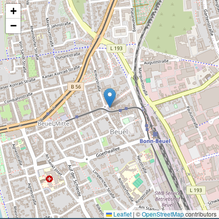
+
−
Leaflet
|
©
OpenStreetMap
contributors