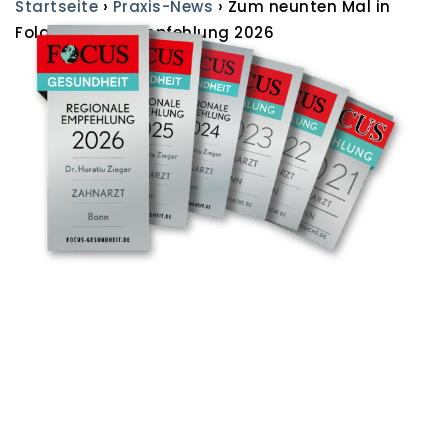
Assistenz der
›
›
Startseite
Praxis-News
Zum neunten Mal in
Geschäftsführung
Folge: FOCUS-Empfehlung 2026
insbesondere in den
Bereichen Kommunikation und
Projektmanagement.