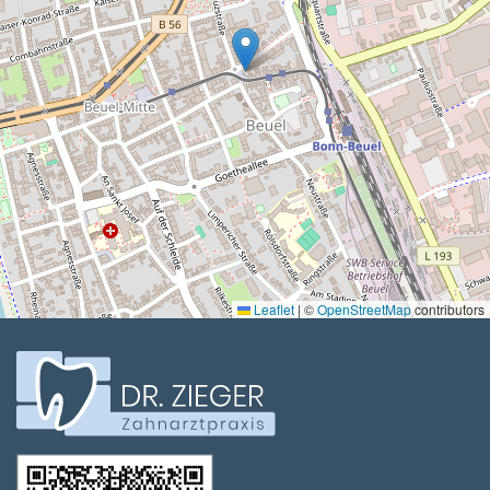
Leaflet
|
©
OpenStreetMap
contributors